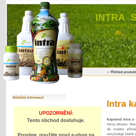
INTRA 
Intra a Nutria od spol. Lifes
Přehled produk
Důležitá informace!
Intra 
UPOZORNĚNÍ:
Kapslová Intra
je 
Tento obchod dosluhuje.
Introu tekutou. Ne
dá snadno přenáš
nevyžaduje žádné z
Prosíme, použijte
nový e-shop
na