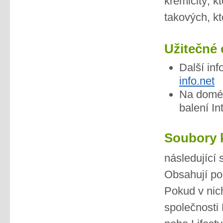
křemičitý, k
takových, kt
Užitečné 
Další in
info.net
Na dom
balení In
Soubory k
následující
Obsahují po
Pokud v nich
společnosti 