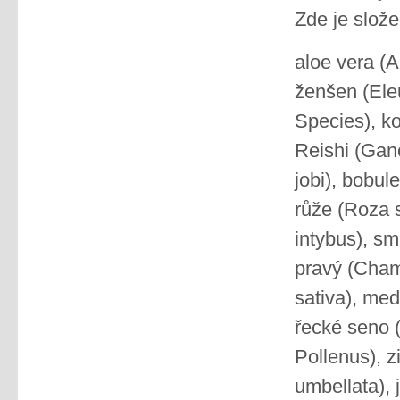
Zde je slože
aloe vera (A
ženšen (Eleu
Species), k
Reishi (Gan
jobi), bobul
růže (Roza 
intybus), s
pravý (Chamo
sativa), med
řecké seno (
Pollenus), 
umbellata),