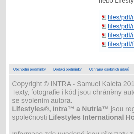
nebo Lifesty
files/pdf
files/pdf
files/pdf
files/pd
Obchodní podmínky
Dodací podmínky
Ochrana osobních údajů
Copyright © INTRA - Samuel Kaleta 201
Texty, fotografie i kód jsou chráněny a
se svolením autora.
Lifestyles®, Intra™ a Nutria™
jsou re
společnosti
Lifestyles International H