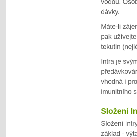
vodou. Osob
dávky.
Máte-li záje
pak užívejte
tekutin (nej
Intra je sv
předávkování
vhodná i pro
imunitního s
Složení In
Složení Int
základ - výt