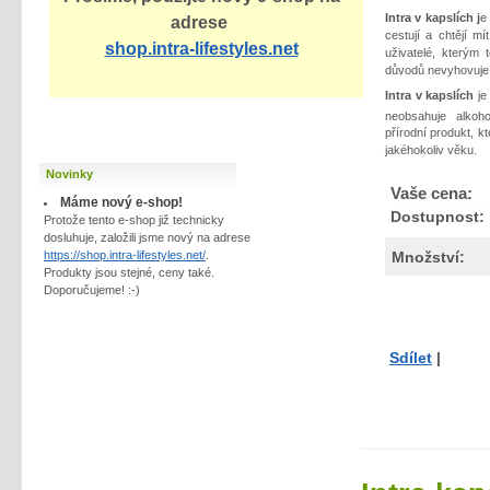
Intra v kapslích j
e
adrese
cestují a chtějí m
shop.intra-lifestyles.net
uživatelé, kterým 
důvodů nevyhovuje
Intra v kapslích
je 
neobsahuje alkoh
přírodní produkt, 
jakéhokoliv věku.
Novinky
Vaše cena:
Máme nový e-shop!
Dostupnost:
Protože tento e-shop již technicky
dosluhuje, založili jsme nový na adrese
https://shop.intra-lifestyles.net/
.
Množství:
Produkty jsou stejné, ceny také.
Doporučujeme! :-)
Sdílet
|