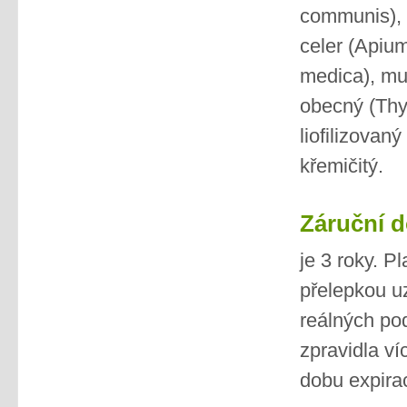
communis), z
celer (Apium
medica), muč
obecný (Thy
liofilizovan
křemičitý.
Záruční 
je 3 roky. P
přelepkou u
reálných po
zpravidla ví
dobu expira