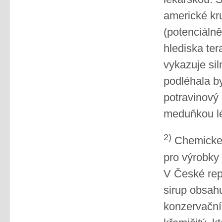
americké kruš
(potenciálně
hlediska ter
vykazuje sil
podléhala b
potravinový
meduňkou l
2)
Chemicke p
pro výrobky
V České repu
sirup obsahu
konzervační 