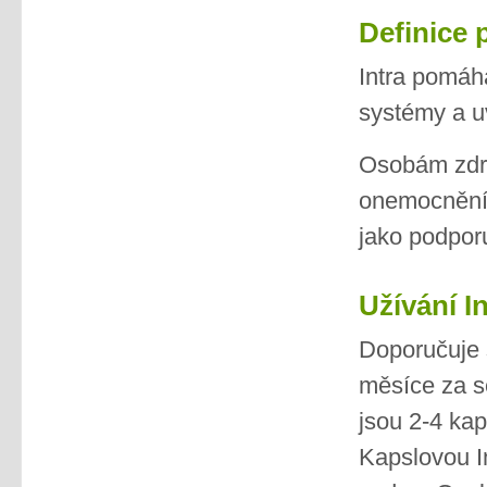
Definice 
Intra pomáhá
systémy a u
Osobám zdra
onemocněním
jako podpor
Užívání In
Doporučuje 
měsíce za s
jsou 2-4 kap
Kapslovou In