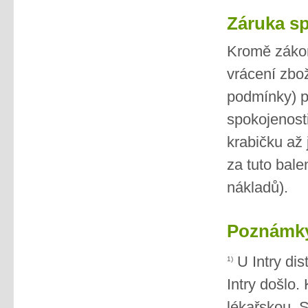
Záruka sp
Kromě zákon
vrácení zbo
podmínky) po
spokojenost
krabičku až
za tuto bale
nákladů).
Poznámk
U Intry di
1)
Intry došlo
lékařskou. S