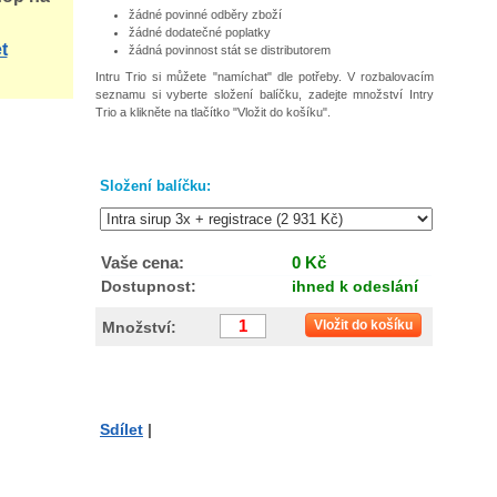
žádné povinné odběry zboží
žádné dodatečné poplatky
t
žádná povinnost stát se distributorem
Intru Trio si můžete "namíchat" dle potřeby. V rozbalovacím
seznamu si vyberte složení balíčku, zadejte množství Intry
Trio a klikněte na tlačítko "Vložit do košíku".
Složení balíčku:
Vaše cena:
0 Kč
Dostupnost:
ihned k odeslání
Vložit do košíku
Množství:
Sdílet
|