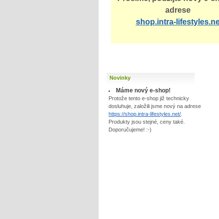
adrese
shop.intra-lifestyles.ne
Novinky
Máme nový e-shop!
Protože tento e-shop již technicky
dosluhuje, založili jsme nový na adrese
https://shop.intra-lifestyles.net/
.
Produkty jsou stejné, ceny také.
Doporučujeme! :-)