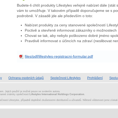
Budete-li chtít produkty Lifestyles veřejně nabízet dále (stát
vám to umožňuje. V takovém případě doporučujeme se s po
podrobně. V zásadě jde ale především o toto:
Nabízet produkty za ceny stanovené společností Lifesty
Poctivě a otevřeně informovat zákazníky o možnostech r
Chovat se tak, aby nebylo poškozeno dobré jméno spole
Pravdivě informovat o účincích na zdraví (neslibovat n
files/pdf/lifestyles-registracni-formular.pdf
ky
Ochrana osobních údajů
Společnost Lifestyles
Prohlášení
Spolu
nem. Jejich použití je možné pouze se svolením autora.
hranné známky společnosti
Lifestyles International Holdings Corporation
.
ečnosti Lifestyles, případně doplněné zkušenostmi distributorů a uživatelů. Některé vědomosti jsme získal