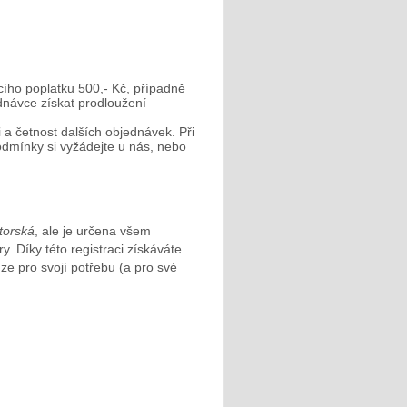
ího poplatku 500,- Kč, případně
ednávce získat prodloužení
 a četnost dalších objednávek. Při
dmínky si vyžádejte u nás, nebo
utorská
, ale je určena všem
ry. Díky této registraci získáváte
e pro svojí potřebu (a pro své