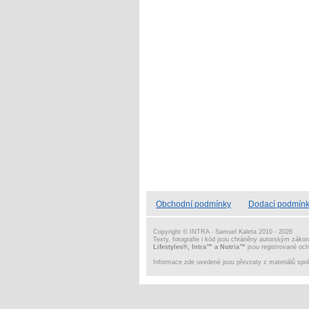
Obchodní podmínky
Dodací podmín
Copyright © INTRA - Samuel Kaleta 2010 - 2026
Texty, fotografie i kód jsou chráněny autorským záko
Lifestyles®, Intra™ a Nutria™
jsou registrované oc
Informace zde uvedené jsou převzaty z materiálů spol