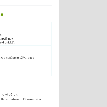
ce
y,
pslí Intry.
lektronická).
. Ale nejlépe je užívat stále
eho výběru).
 Kč s platností 12 měsíců a