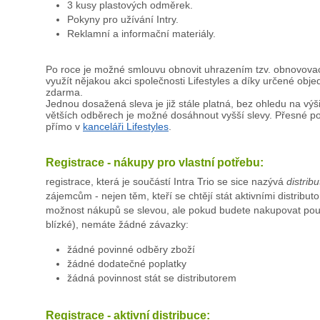
3 kusy plastových odměrek.
Pokyny pro užívání Intry.
Reklamní a informační materiály.
Po roce je možné smlouvu obnovit uhrazením tzv. obnovovac
využít nějakou akci společnosti Lifestyles a díky určené obj
zdarma.
Jednou dosažená sleva je již stále platná, bez ohledu na výši
větších odběrech je možné dosáhnout vyšší slevy. Přesné po
přímo v
kanceláři Lifestyles
.
Registrace - nákupy pro vlastní potřebu:
registrace, která je součástí Intra Trio se sice nazývá
distrib
zájemcům - nejen těm, kteří se chtějí stát aktivními distributo
možnost nákupů se slevou, ale pokud budete nakupovat pouz
blízké), nemáte žádné závazky:
žádné povinné odběry zboží
žádné dodatečné poplatky
žádná povinnost stát se distributorem
Registrace - aktivní distribuce: