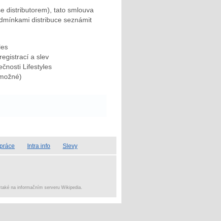
 se distributorem), tato smlouva
dmínkami distribuce seznámit
les
egistrací a slev
čnosti Lifestyles
emožné)
práce
Intra info
Slevy
i také na informačním serveru Wikipedia.