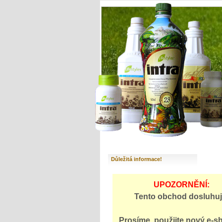
Důležitá informace!
UPOZORNĚNÍ:
Tento obchod dosluhuj
Prosíme, použijte
nový e-s