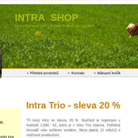
INTRA SHOP
Intra a Nutria od spol. Lifestyles a servis pro uživatele
Přehled produktů
Kontakt
Nákupní košík
Intra Trio - sleva 20 %
Tři kusy Intry se slevou 20 %. Součástí je registrace v
e.
hodnotě 1.000,- Kč, která je v Intra Trio zdarma. Potřebný
formulář vám pošleme emailem. Sleva platná 12 měsíců s
možností prodloužení.
hop
na