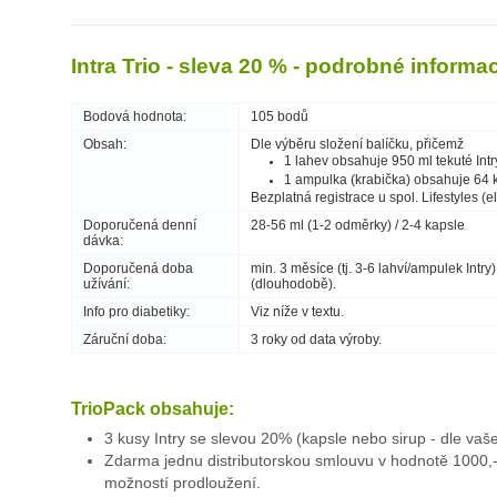
Intra Trio - sleva 20 % - podrobné informa
Bodová hodnota:
105 bodů
Obsah:
Dle výběru složení balíčku, přičemž
1 lahev obsahuje 950 ml tekuté Intr
1 ampulka (krabička) obsahuje 64 ka
Bezplatná registrace u spol. Lifestyles (e
Doporučená denní
28-56 ml (1-2 odměrky) / 2-4 kapsle
dávka:
Doporučená doba
min. 3 měsíce (tj. 3-6 lahví/ampulek Intry)
užívání:
(dlouhodobě).
Info pro diabetiky:
Viz níže v textu.
Záruční doba:
3 roky od data výroby.
TrioPack obsahuje:
3 kusy Intry se slevou 20% (kapsle nebo sirup - dle vaš
Zdarma jednu distributorskou smlouvu v hodnotě 1000,-
možností prodloužení.