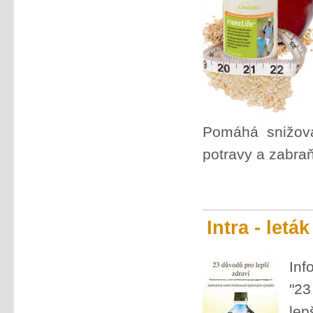
Pomáhá snižovat
potravy a zabraň
Intra - letá
Inf
"23
lep