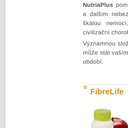
NutriaPlus
pomá
a dalším nebez
škálou nemocí
civilizační choro
Významnou složk
může stát vaším
období.
FibreLife