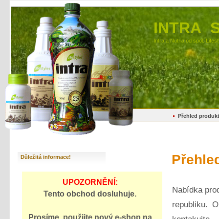
INTRA 
Intra a Nutria od spol. Lifes
Přehled produk
Přehle
Důležitá informace!
UPOZORNĚNÍ:
Nabídka prod
Tento obchod dosluhuje.
republiku. 
Prosíme, použijte
nový e-shop
na