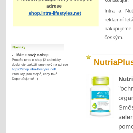
kontakujte.
adrese
Intra a Nut
shop.intra-lifestyles.net
reklamní let
nakupujeme 
českým.
Novinky
Máme nový e-shop!
Protože tento e-shop již technicky
NutriaPlu
dosluhuje, založili jsme nový na adrese
https://shop.intra-lifestyles.net/
.
Produkty jsou stejné, ceny také.
Nut
Doporučujeme! :-)
"och
orga
Směs
sele
pomoc