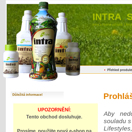
INTRA 
Intra a Nutria od spol. Lifes
Přehled produk
Prohlá
Důležitá informace!
UPOZORNĚNÍ:
Aby ned
Tento obchod dosluhuje.
souladu s
Lifestyles
Prosíme, použijte
nový e-shop
na