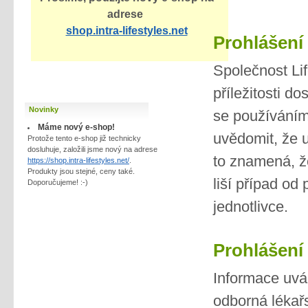
adrese
shop.intra-lifestyles.net
Prohlášení
Společnost Lif
příležitosti do
Novinky
se používáním 
Máme nový e-shop!
uvědomit, že u
Protože tento e-shop již technicky
dosluhuje, založili jsme nový na adrese
to znamená, že
https://shop.intra-lifestyles.net/
.
Produkty jsou stejné, ceny také.
liší případ od
Doporučujeme! :-)
jednotlivce.
Prohlášení 
Informace uvá
odborná lékař